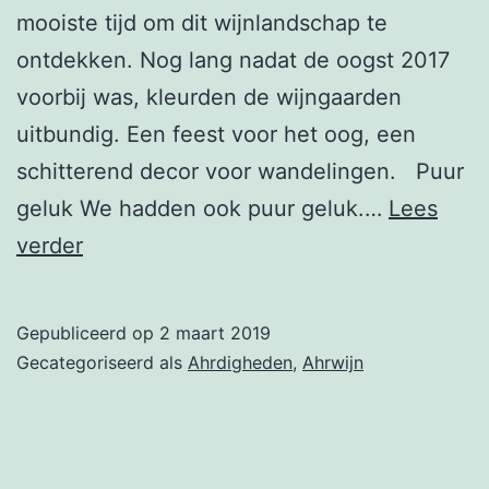
mooiste tijd om dit wijnlandschap te
ontdekken. Nog lang nadat de oogst 2017
voorbij was, kleurden de wijngaarden
uitbundig. Een feest voor het oog, een
schitterend decor voor wandelingen. Puur
geluk We hadden ook puur geluk.…
Lees
Zo
verder
zag
de
Gepubliceerd op
2 maart 2019
herfst
Gecategoriseerd als
Ahrdigheden
,
Ahrwijn
2017
aan
de