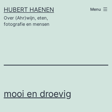
Ga
HUBERT HAENEN
Menu
naar
Over (Ahr)wijn, eten,
de
fotografie en mensen
inhoud
mooi en droevig